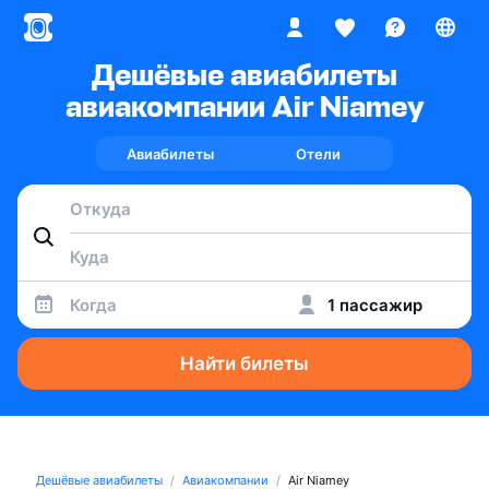
Дешёвые авиабилеты
авиакомпании Air Niamey
Авиабилеты
Отели
Когда
1 пассажир
Найти билеты
Дешёвые авиабилеты
Авиакомпании
Air Niamey