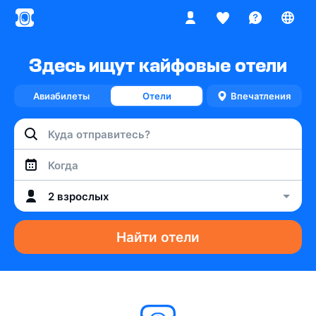
Здесь ищут кайфовые отели
Авиабилеты
Отели
Впечатления
Когда
2 взрослых
Найти отели