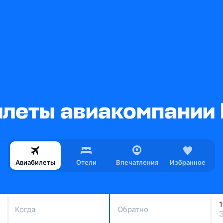
еты авиакомпании B
Авиабилеты
Отели
Впечатления
Избранное
Когда
Обратно