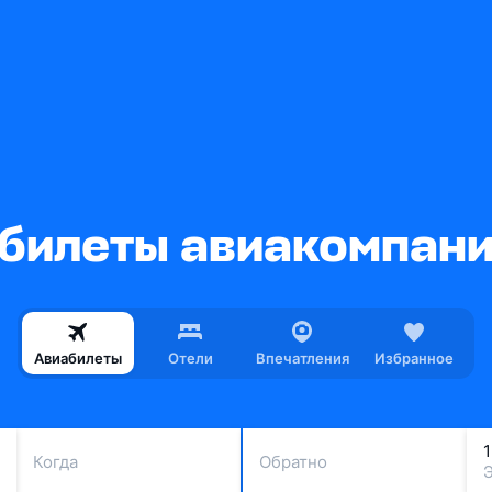
илеты авиакомпании 
Авиабилеты
Отели
Впечатления
Избранное
Когда
Обратно