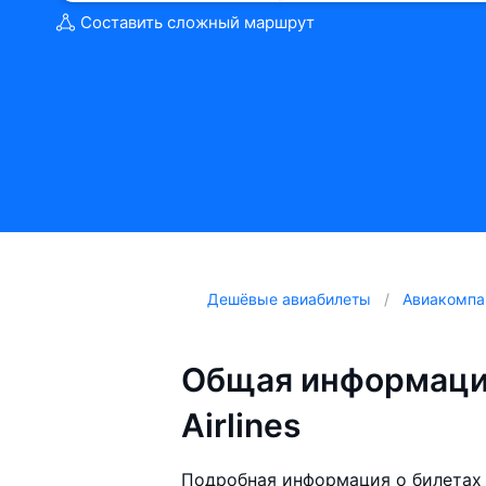
Составить сложный маршрут
Дешёвые авиабилеты
Авиакомпа
Общая информация
Airlines
Подробная информация о билетах а