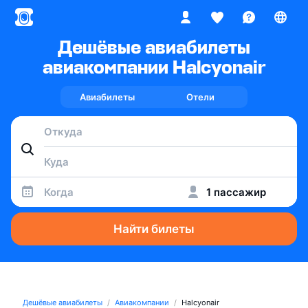
Дешёвые авиабилеты
авиакомпании Halcyonair
Авиабилеты
Отели
Когда
1 пассажир
Найти билеты
Дешёвые авиабилеты
Авиакомпании
Halcyonair