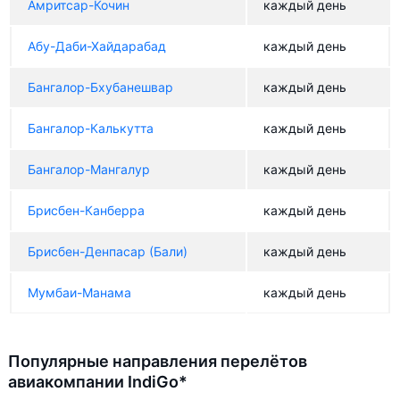
Амритсар-Кочин
каждый день
Абу-Даби-Хайдарабад
каждый день
Бангалор-Бхубанешвар
каждый день
Бангалор-Калькутта
каждый день
Бангалор-Мангалур
каждый день
Брисбен-Канберра
каждый день
Брисбен-Денпасар (Бали)
каждый день
Мумбаи-Манама
каждый день
Популярные направления перелётов
авиакомпании IndiGo*