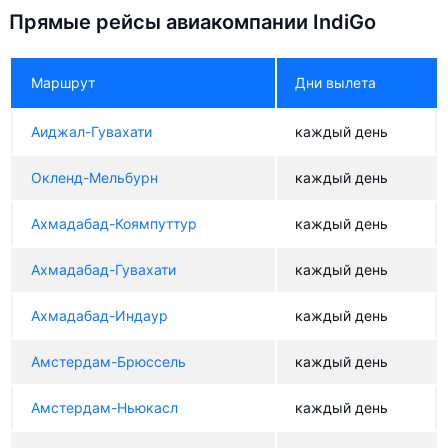
Прямые рейсы авиакомпании IndiGo
Маршрут
Дни вылета
Аиджал-Гувахати
каждый день
Окленд-Мельбурн
каждый день
Ахмадабад-Коямпуттур
каждый день
Ахмадабад-Гувахати
каждый день
Ахмадабад-Индаур
каждый день
Амстердам-Брюссель
каждый день
Амстердам-Ньюкасл
каждый день