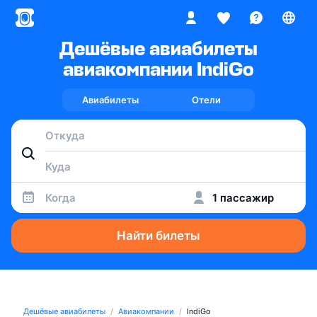
Дешёвые авиабилеты
авиакомпании IndiGo
Авиабилеты
Отели
Когда
1 пассажир
Найти билеты
Дешёвые авиабилеты
Авиакомпании
IndiGo