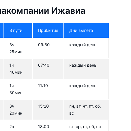
иакомпании Ижавиа
В пути
Прибытие
Дни вылета
3ч
09:50
каждый день
25мин
1ч
07:40
каждый день
40мин
1ч
11:10
каждый день
30мин
3ч
15:20
пн, вт, чт, пт, сб,
20мин
вс
2ч
18:00
вт, ср, пт, сб, вс