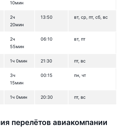
10мин
2ч
13:50
вт, ср, пт, сб, вс
20мин
2ч
06:10
вт, пт
55мин
1ч 0мин
21:30
пт, вс
3ч
00:15
пн, чт
15мин
1ч 0мин
20:30
пт, вс
ия перелётов авиакомпании