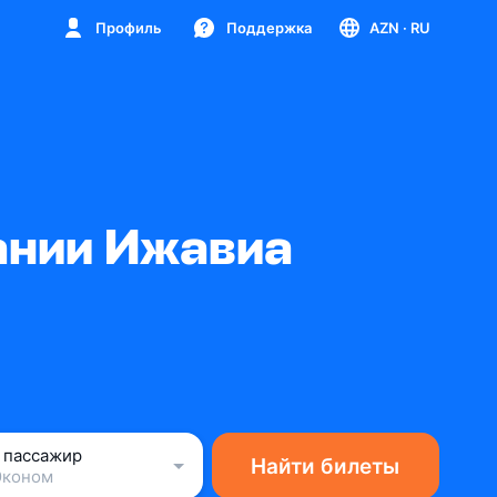
Профиль
Поддержка
AZN
· RU
ании Ижавиа
1 пассажир
Найти билеты
Эконом