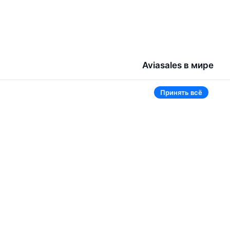
Aviasales в мире
Беларусь
Принять всё
Россия
Таджикистан
Узбекистан
Кыргызстан
одов
Ещё 3 страны
В приложении тоже удобно