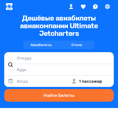
Дешёвые авиабилеты
авиакомпании Ultimate
Jetcharters
Авиабилеты
Отели
Когда
1 пассажир
Найти билеты