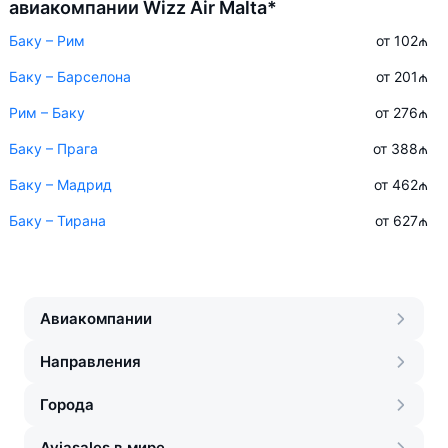
авиакомпании Wizz Air Malta*
Баку – Рим
от 102
₼
Баку – Барселона
от 201
₼
Рим – Баку
от 276
₼
Баку – Прага
от 388
₼
Баку – Мадрид
от 462
₼
Баку – Тирана
от 627
₼
Авиакомпании
Направления
Города
Aviasales в мире