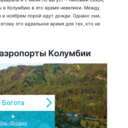
 в Колумбию в это время невелики. Между
м и ноябрем порой идут дожди. Однако они,
оэтому это идеальное время для тех, кто не
 аэропорты Колумбии
Богота
е Мария Кордова
Эль-Дорадо
Палонегро