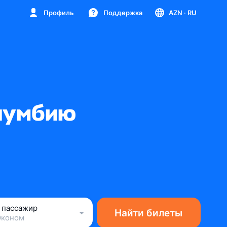
Профиль
Поддержка
AZN
· RU
лумбию
1 пассажир
Найти билеты
Эконом