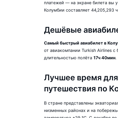
платежей — на экране билета вы увиди
Дешёвые авиабил
Самый быстрый авиабилет в Кол
от авиакомпании Turkish Airlines с ближайшим вылетом 09.08.2026 и
длительностью полёта
17ч 40мин
.
Лучшее время для
путешествия по К
В стране представлены экваториал
низменных районах и на побережь
температура +29 °C. С декабря по 