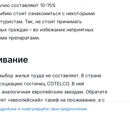
бычно составляют 10-15%
умбию стоит ознакомиться с некоторыми
уристам. Так, не стоит принимать
ыми препаратами.
ивание
 жилья труда не составляет. В стране
ссоциацию гостиниц COTELCO. В ней
, аналогичная европейским звездам. Обратите
декабря по апрель – «американский». Цены последнего на 25-30% выше.
одробнее и отрегулируйте свои предпочтения
дством гида, особенно, если покупая