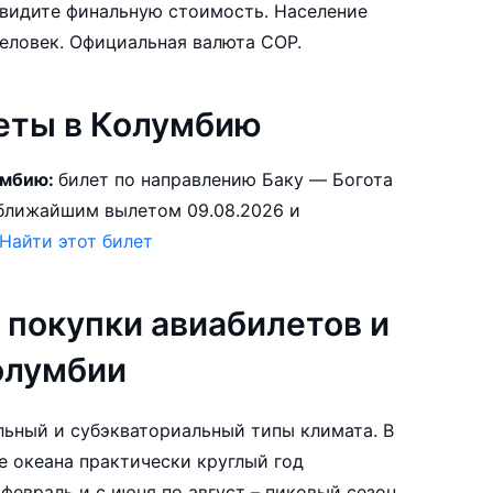
те финальную стоимость. Население
Колумбии составляет 44,205,293 человек. Официальная валюта COP.
еты в Колумбию
умбию:
билет по направлению Баку — Богота
Найти этот билет
 покупки авиабилетов и
олумбии
ьный и субэкваториальный типы климата. В
е океана практически круглый год
февраль и с июня по август – пиковый сезон,