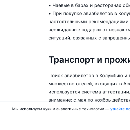
• Чаевые в барах и ресторанах о
• При покупке авиабилетов в Кол
настоятельными рекомендациями т
неожиданные подарки от незнакомых граждан – во избежание неприятных
ситуаций, связанных с запрещенн
Транспорт и прож
Поиск авиабилетов в Колумбию и выбор
множество отелей, входящих в А
используется система аттестации
внимание: с мая по ноябрь действует «европейский» тариф на проживание, а с
Мы используем куки и аналогичные технологии —
узнайте п
Арендовать авто лучше под руково