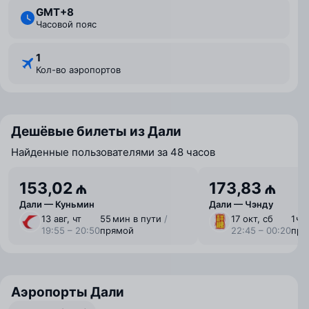
GMT+8
Часовой пояс
1
Кол-во аэропортов
Дешёвые билеты из Дали
Найденные пользователями за 48 часов
153,02 ₼
173,83 ₼
Дали — Куньмин
Дали — Чэнду
13 авг, чт
55 мин в пути
/
17 окт, сб
1 ⁠ч
19:55 – 20:50
прямой
22:45 – 00:20
пря
Аэропорты Дали