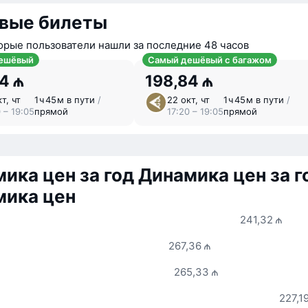
вые билеты
орые пользователи нашли за последние 48 часов
ешёвый
Самый дешёвый с багажом
4 ₼
198,84 ₼
т, чт
1 ⁠ч 45 ⁠м в пути
/
22 окт, чт
1 ⁠ч 45 ⁠м в пути
/
 – 19:05
прямой
17:20 – 19:05
прямой
ика цен за год
Динамика цен за г
мика цен
241,32 ₼
267,36 ₼
265,33 ₼
227,1