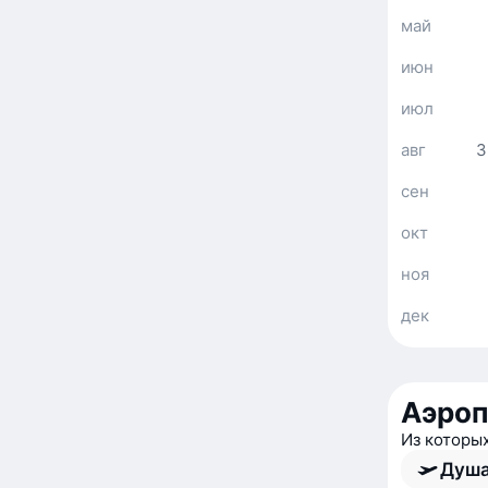
май
июн
июл
авг
3
сен
окт
ноя
дек
Аэро
Из которы
Душа