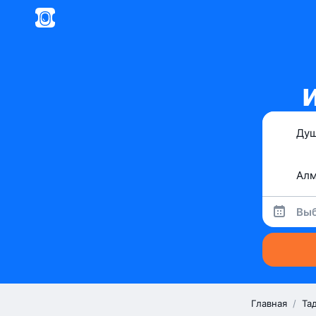
Выб
Главная
/
Та