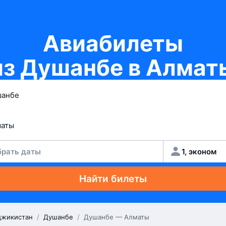
Авиабилеты
из Душанбе в Алмат
рать даты
1, эконом
Найти билеты
джикистан
/
Душанбе
/
Душанбе — Алматы