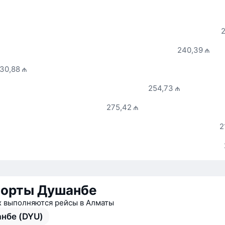
2
240,39 ₼
30,88 ₼
254,73 ₼
275,42 ₼
2
порты Душанбе
х выполняются рейсы в Алматы
нбе (DYU)