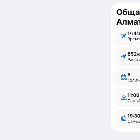
Обща
Алма
1 ⁠ч 41
Врем
852 
Расс
8
Коли
11:00
Самы
19:3
Самы