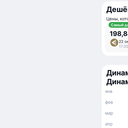
Дешё
Цены, кот
Самый д
198,8
22 ок
17:20
Динам
Дина
янв
фев
мар
апр