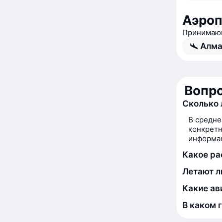
Аэро
Принимаю
Алма
Вопро
Сколько 
В средне
конкретн
информац
Какое ра
Летают л
Какие ав
В каком 