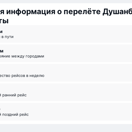
я информация о перелёте Душан
ты
 ⁠м
я в пути
км
тояние между городами
чество рейсов в неделю
й ранний рейс
0
й поздний рейс