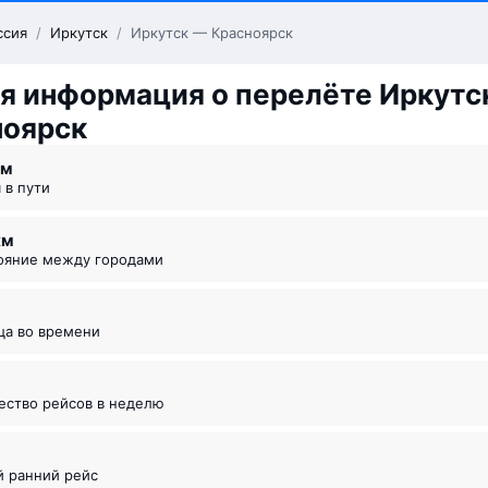
ссия
/
Иркутск
/
Иркутск — Красноярск
я информация о перелёте Иркутс
ноярск
 ⁠м
я в пути
км
тояние между городами
ица во времени
чество рейсов в неделю
й ранний рейс