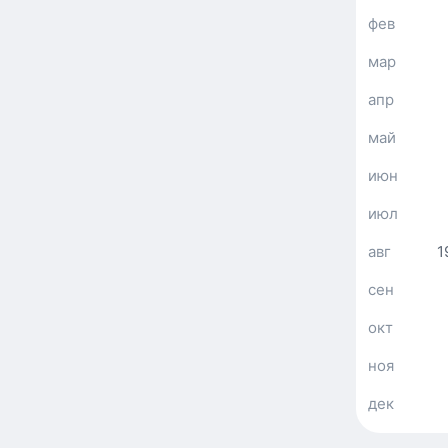
фев
мар
апр
май
июн
июл
авг
1
сен
окт
ноя
дек