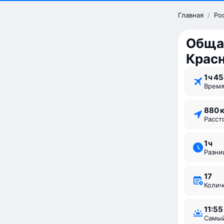
Главная
/
Ро
Обща
Крас
1 ⁠ч 45
Врем
880 
Расс
1 ⁠ч
Разн
17
Коли
11:55
Самы