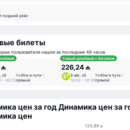
0
й поздний рейс
вые билеты
орые пользователи нашли за последние 48 часов
ешёвый
Самый дешёвый с багажом
 ₼
226,24 ₼
, сб
1 ⁠ч 45 ⁠м в пути
/
8 авг, сб
1 ⁠ч 40 ⁠м в пути
/
0 – 00:25
прямой
19:50 – 20:30
прямой
ика цен за год
Динамика цен за г
мика цен
133,89 ₼