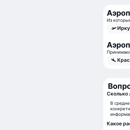
Аэроп
Из которы
Ирку
Аэроп
Принимающ
Крас
Вопро
Сколько 
В средне
конкретн
информац
Какое ра