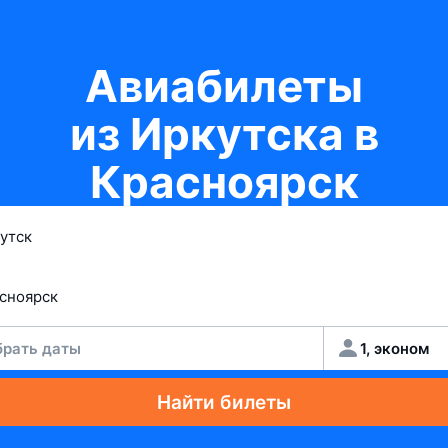
Авиабилеты
из Иркутска в
Красноярск
рать даты
1, эконом
Найти билеты