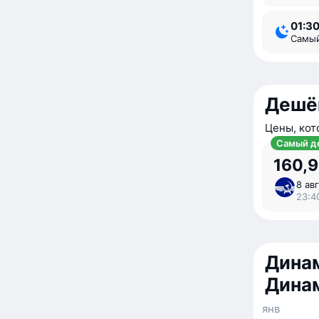
01:3
Самы
Дешё
Цены, кот
Самый д
160,9
8 авг
23:4
Динам
Дина
янв