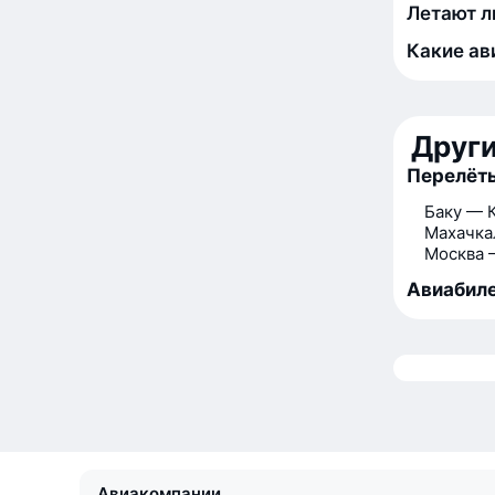
Летают л
Какие ав
Друг
Перелёты
Баку — 
Махачка
Москва 
Авиабиле
Авиакомпании