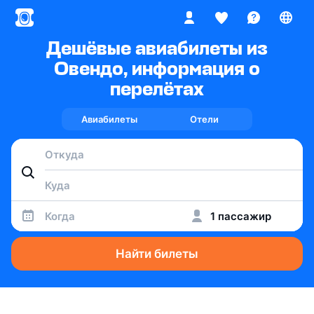
Дешёвые авиабилеты из
Овендо, информация о
перелётах
Авиабилеты
Отели
Когда
1 пассажир
Найти билеты