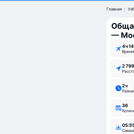
Главная
/
Уз
Обща
— Мо
4 ⁠ч 14
Врем
2 79
Расс
2 ⁠ч
Разн
36
Коли
05:5
Самы