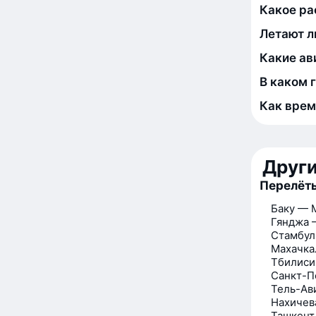
Какое ра
Летают л
Какие ав
В каком 
Как врем
Друг
Перелёт
Баку — 
Гянджа 
Стамбул
Махачка
Тбилиси
Санкт-П
Тель-Ав
Нахичев
Ташкент