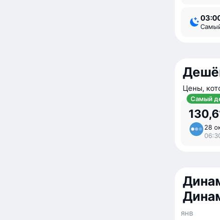
03:0
Самы
Дешё
Цены, кот
Самый д
130,6
28 ок
06:3
Динам
Дина
янв