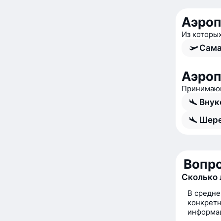
Аэроп
Из которы
Сама
Аэро
Принимающ
Внук
Шере
Вопро
Сколько 
В средне
конкретн
информац