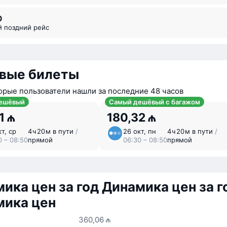
0
й поздний рейс
вые билеты
орые пользователи нашли за последние 48 часов
ешёвый
Самый дешёвый с багажом
1 ₼
180,32 ₼
т, ср
4 ⁠ч 20 ⁠м в пути
/
26 окт, пн
4 ⁠ч 20 ⁠м в пути
/
0 – 08:50
прямой
06:30 – 08:50
прямой
ика цен за год
Динамика цен за г
мика цен
360,06 ₼