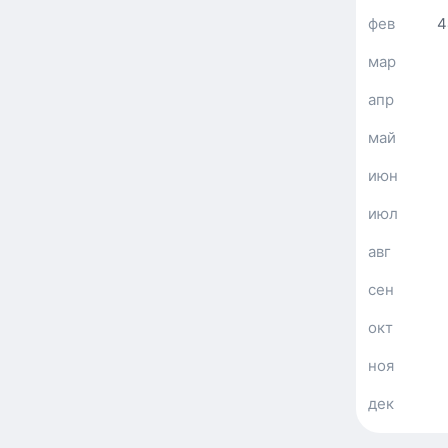
фев
4
мар
апр
май
июн
июл
авг
сен
окт
ноя
дек