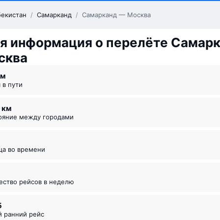
бекистан
/
Самарканд
/
Самарканд — Москва
я информация о перелёте Самар
сква
 ⁠м
я в пути
9 км
тояние между городами
ица во времени
чество рейсов в неделю
5
й ранний рейс