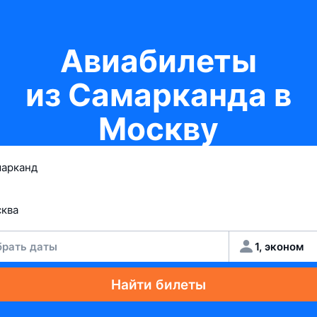
Авиабилеты
из Самарканда в
Москву
рать даты
1, эконом
Найти билеты