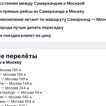
сстояние между Самаркандом и Москвой
и прямые рейсы из Самарканда в Москву
иакомпании летают по маршруту Самарканд — Мос
городе лучше делать пересадку
я поездки влияет на цену
ие перелёты
ы в Москву
Москва
195 ₼
— Москва
198 ₼
 — Москва
199 ₼
ла — Москва
149 ₼
 — Москва
244 ₼
етербург — Москва
59 ₼
ив — Москва
592 ₼
ань — Москва
404 ₼
 — Москва
310 ₼