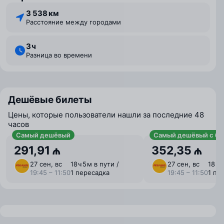
3 538 км
Расстояние между городами
3 ⁠ч
Разница во времени
Дешёвые билеты
Цены, которые пользователи нашли за последние 48
часов
Самый дешёвый
Самый дешёвый с ба
291,91 ₼
352,35 ₼
27 сен, вс
18 ⁠ч 5 ⁠м в пути /
27 сен, вс
18 ⁠ч 
19:45 – 11:50
1 пересадка
19:45 – 11:50
1 пе