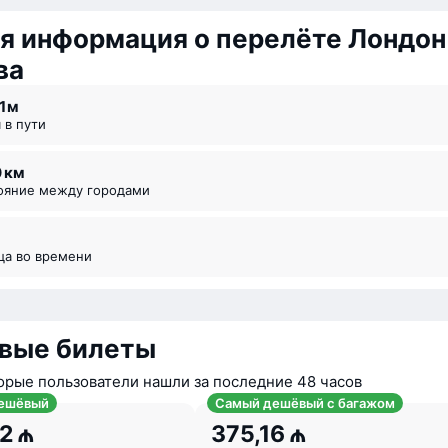
я информация о перелёте Лондон
ва
51 ⁠м
я в пути
0 км
тояние между городами
ица во времени
вые билеты
орые пользователи нашли за последние 48 часов
ешёвый
Самый дешёвый с багажом
2 ₼
375,16 ₼