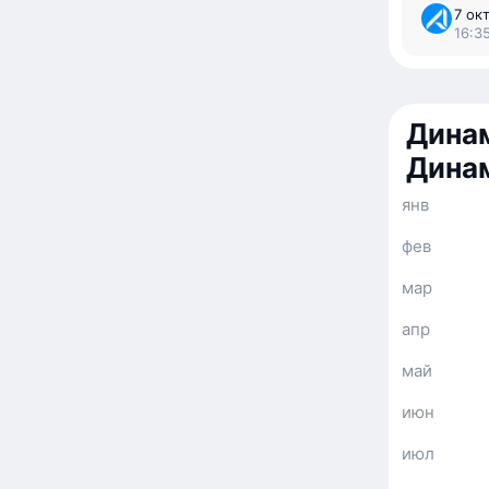
7 окт
16:3
Динам
Дина
янв
фев
мар
апр
май
июн
июл