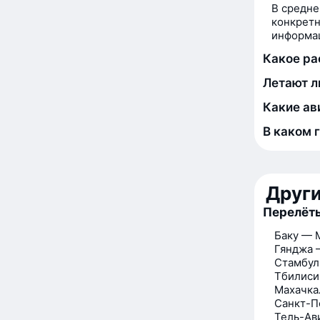
В средне
конкретн
информац
Какое ра
Летают л
Какие ав
В каком 
Друг
Перелёт
Баку — 
Гянджа 
Стамбул
Тбилиси
Махачка
Санкт-П
Тель-Ав