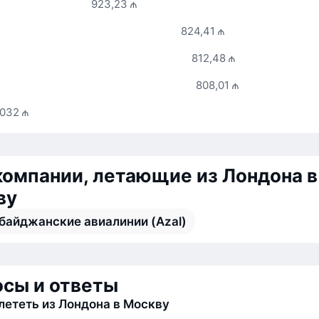
923,23 ₼
824,41 ₼
812,48 ₼
808,01 ₼
 032 ₼
омпании, летающие из Лондона в
ву
байджанские авиалинии (Azal)
сы и ответы
лететь из Лондона в Москву