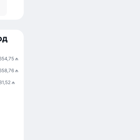
од
654,75 ₼
658,76 ₼
81,52 ₼