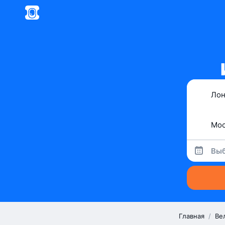
Выб
Главная
/
Ве