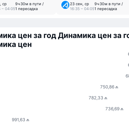
, ср
9 ⁠ч 30 ⁠м в пути /
23 сен, ср
9 ⁠ч 30 ⁠м в пути /
5 – 04:05
1 пересадка
16:35 – 04:05
1 пересадка
ика цен за год
Динамика цен за г
мика цен
6
750,86 ₼
782,33 ₼
736,69 ₼
991,63 ₼