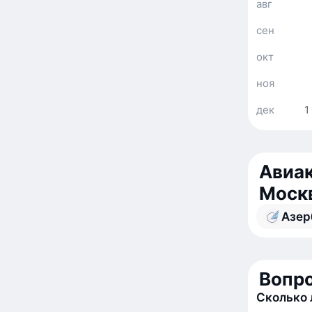
авг
сен
окт
ноя
дек
1
Авиак
Моск
Азер
Вопро
Сколько 