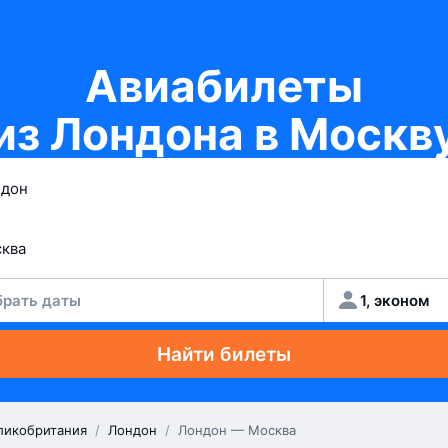
Авиабилеты
из Лондона в Москв
рать даты
1, эконом
Найти билеты
ликобритания
/
Лондон
/
Лондон — Москва