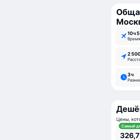
Обща
Моск
10 ⁠ч 
Врем
2 50
Расс
3 ⁠ч
Разн
Дешё
Цены, кот
Самый д
326,7