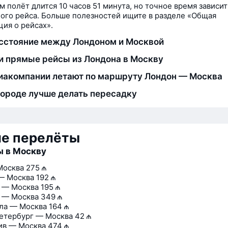
м полёт длится 10 часов 51 минута, но точное время зависит
ого рейса. Больше полезностей ищите в разделе «Общая
ия о рейсах».
сстояние между Лондоном и Москвой
и прямые рейсы из Лондона в Москву
иакомпании летают по маршруту Лондон — Москва
городе лучше делать пересадку
ие перелёты
ы в Москву
Москва
275 ₼
— Москва
192 ₼
 — Москва
195 ₼
 — Москва
349 ₼
ла — Москва
164 ₼
етербург — Москва
42 ₼
ив — Москва
474 ₼